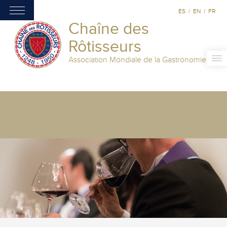
ES
/
EN
/
FR
Chaîne des
Rôtisseurs
Association Mondiale de la Gastronomie