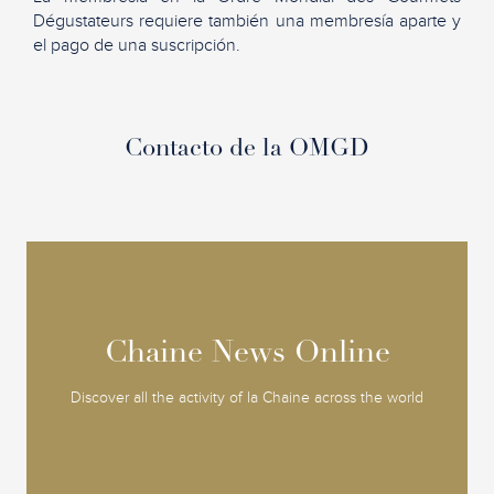
Dégustateurs requiere también una membresía aparte y
el pago de una suscripción.
Contacto de la OMGD
Chaine News Online
Chaine News Online
Discover all the activity of la Chaine across the world