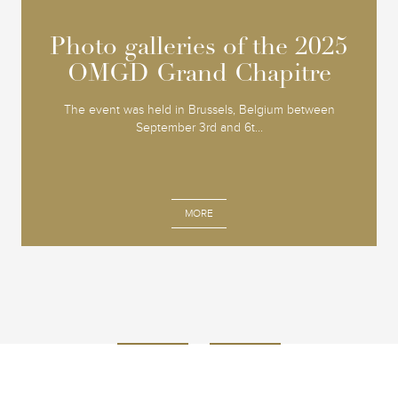
Photo galleries of the 2025
Photo galleries of the 2025
OMGD Grand Chapitre
OMGD Grand Chapitre
The event was held in Brussels, Belgium between
September 3rd and 6t...
MORE