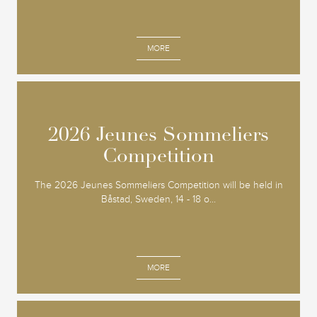
MORE
2026 Jeunes Sommeliers
2026 Jeunes Sommeliers
Competition
Competition
The 2026 Jeunes Sommeliers Competition will be held in
Båstad, Sweden, 14 - 18 o...
MORE