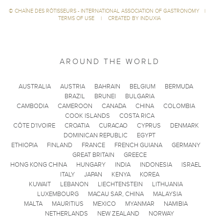
©
CHAÎNE DES RÔTISSEURS - INTERNATIONAL ASSOCIATION OF GASTRONOMY
|
TERMS OF USE
|
CREATED BY INDUXIA
AROUND THE WORLD
AUSTRALIA
AUSTRIA
BAHRAIN
BELGIUM
BERMUDA
BRAZIL
BRUNEI
BULGARIA
CAMBODIA
CAMEROON
CANADA
CHINA
COLOMBIA
COOK ISLANDS
COSTA RICA
CÔTE D'IVOIRE
CROATIA
CURACAO
CYPRUS
DENMARK
DOMINICAN REPUBLIC
EGYPT
ETHIOPIA
FINLAND
FRANCE
FRENCH GUIANA
GERMANY
GREAT BRITAIN
GREECE
HONG KONG CHINA
HUNGARY
INDIA
INDONESIA
ISRAEL
ITALY
JAPAN
KENYA
KOREA
KUWAIT
LEBANON
LIECHTENSTEIN
LITHUANIA
LUXEMBOURG
MACAU SAR, CHINA
MALAYSIA
MALTA
MAURITIUS
MEXICO
MYANMAR
NAMIBIA
NETHERLANDS
NEW ZEALAND
NORWAY