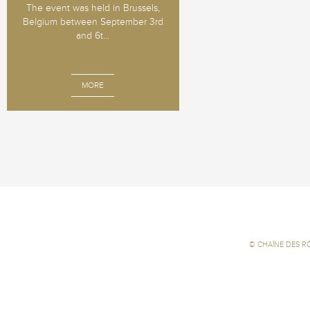
The event was held in Brussels,
Belgium between September 3rd
and 6t...
MORE
©
CHAÎNE DES R