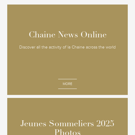
Chaine News Online
Chaine News Online
Discover all the activity of la Chaine across the world
MORE
Jeunes Sommeliers 2025
Jeunes Sommeliers 2025
Photos
Photos