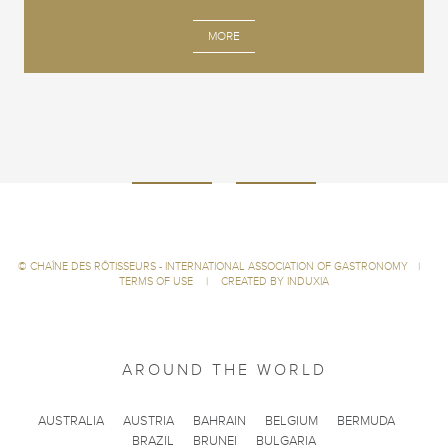
MORE
©
CHAÎNE DES RÔTISSEURS - INTERNATIONAL ASSOCIATION OF GASTRONOMY
|
TERMS OF USE
|
CREATED BY INDUXIA
AROUND THE WORLD
AUSTRALIA
AUSTRIA
BAHRAIN
BELGIUM
BERMUDA
BRAZIL
BRUNEI
BULGARIA