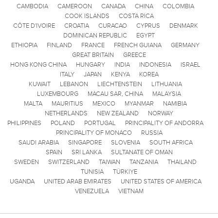
CAMBODIA
CAMEROON
CANADA
CHINA
COLOMBIA
COOK ISLANDS
COSTA RICA
CÔTE D'IVOIRE
CROATIA
CURACAO
CYPRUS
DENMARK
DOMINICAN REPUBLIC
EGYPT
ETHIOPIA
FINLAND
FRANCE
FRENCH GUIANA
GERMANY
GREAT BRITAIN
GREECE
HONG KONG CHINA
HUNGARY
INDIA
INDONESIA
ISRAEL
ITALY
JAPAN
KENYA
KOREA
KUWAIT
LEBANON
LIECHTENSTEIN
LITHUANIA
LUXEMBOURG
MACAU SAR, CHINA
MALAYSIA
MALTA
MAURITIUS
MEXICO
MYANMAR
NAMIBIA
NETHERLANDS
NEW ZEALAND
NORWAY
PHILIPPINES
POLAND
PORTUGAL
PRINCIPALITY OF ANDORRA
PRINCIPALITY OF MONACO
RUSSIA
SAUDI ARABIA
SINGAPORE
SLOVENIA
SOUTH AFRICA
SPAIN
SRI LANKA
SULTANATE OF OMAN
SWEDEN
SWITZERLAND
TAIWAN
TANZANIA
THAILAND
TUNISIA
TÜRKIYE
UGANDA
UNITED ARAB EMIRATES
UNITED STATES OF AMERICA
VENEZUELA
VIETNAM