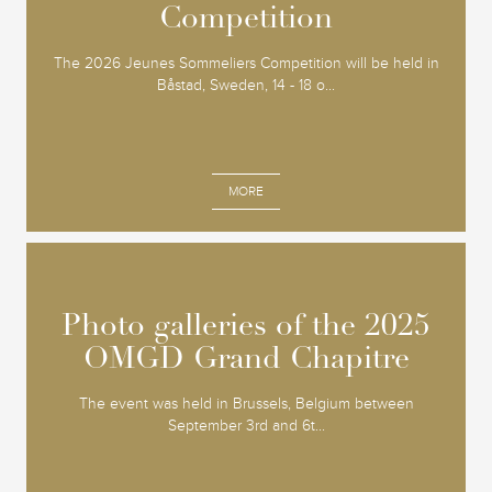
Competition
Competition
The 2026 Jeunes Sommeliers Competition will be held in
Båstad, Sweden, 14 - 18 o...
MORE
Photo galleries of the 2025
Photo galleries of the 2025
OMGD Grand Chapitre
OMGD Grand Chapitre
The event was held in Brussels, Belgium between
September 3rd and 6t...